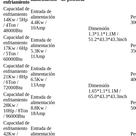
enfriamiento
Capacidad de
Entrada de
enfriamiento
alimentación
Pe
14Kw / 5Hp
4.4Kw /
30
/ 4Ton /
10Amp
Dimensión
48000Btu
1.3*1.1*1.1M /
Capacidad de
51.2*43.3*43.3inch
Entrada de
enfriamiento
alimentación
Pe
17Kw / 6Hp
5.3Kw /
35
/ 5Ton /
11Amp
60000Btu
Capacidad de
Entrada de
enfriamiento
alimentación
Pe
21Kw / 8Hp
6.5Kw /
40
/ 6Ton /
13Amp
Dimensión
72000Btu
1.65*1.1*1.1M /
Capacidad de
65.0*43.3*43.3inch
Entrada de
enfriamiento
alimentación
Pe
28Kw /
8.8Kw /
50
10Hp / 8Ton
18Amp
/ 96000Btu
Capacidad de
enfriamiento
Entrada de
42Kw /
alimentación
Pe