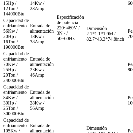
15Hp /
14Kw /
60
12Ton /
28Amp
144000Btu
Especificación
Capacidad de
de potencia
enfriamiento
Entrada de
220~460V /
Dimensión
56Kw /
alimentación
Pe
3N~ /
2.1*1.1*1.9M /
20Hp /
18Kw /
70
50~60Hz
82.7*43.3*74.8inch
16Ton /
38Amp
190000Btu
Capacidad de
enfriamiento
Entrada de
70Kw /
alimentación
Pe
25Hp /
23Kw /
80
20Ton /
46Amp
240000Btu
Capacidad de
enfriamiento
Entrada de
84Kw /
alimentación
Pe
30Hp /
28Kw /
10
25Ton /
56Amp
300000Btu
Capacidad de
enfriamiento
Entrada de
Dimensión
105Kw /
alimentación
Pe