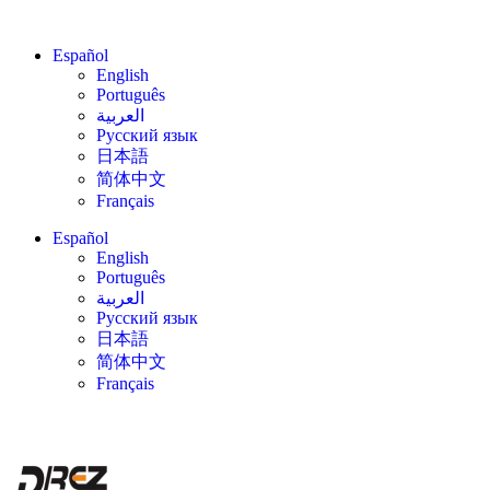
Español
English
Português
العربية
Русский язык
日本語
简体中文
Français
Español
English
Português
العربية
Русский язык
日本語
简体中文
Français