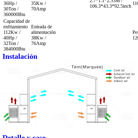
2.7*1.1*2.35M /
36Hp /
35Kw /
11
106.3*43.3*92.5inch
30Ton /
70Amp
360000Btu
Capacidad de
enfriamiento
Entrada de
112Kw /
alimentación
Pe
40Hp /
38Kw /
12
32Ton /
76Amp
384000Btu
Instalación
Detalle y caso