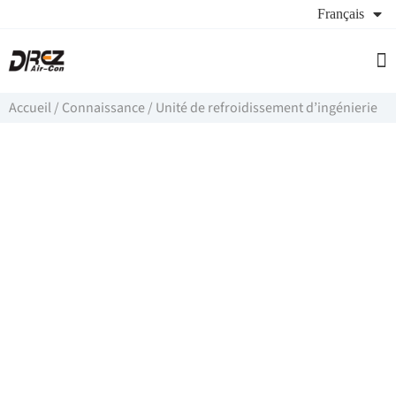
Français
Sou
À p
De
Accueil
/
Connaissance
/
Unité de refroidissement d’ingénierie