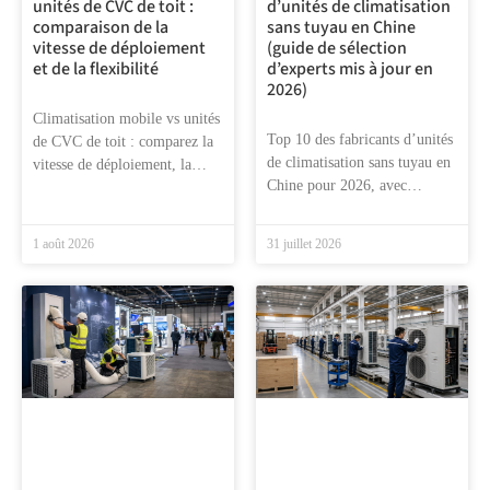
unités de CVC de toit :
d’unités de climatisation
comparaison de la
sans tuyau en Chine
vitesse de déploiement
(guide de sélection
et de la flexibilité
d’experts mis à jour en
2026)
Climatisation mobile vs unités
Top 10 des fabricants d’unités
de CVC de toit : comparez la
de climatisation sans tuyau en
vitesse de déploiement, la
Chine pour 2026, avec
flexibilité et les cas
comparaisons de fournisseurs,
d’utilisation réels dans ce
informations sur
guide d’expert
1 août 2026
31 juillet 2026
l’OEM/ODM, contrôles de
conformité, risques pour