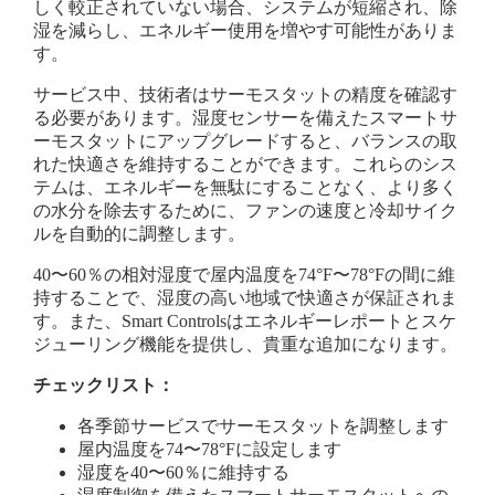
しく較正されていない場合、システムが短縮され、除
湿を減らし、エネルギー使用を増やす可能性がありま
す。
サービス中、技術者はサーモスタットの精度を確認す
る必要があります。湿度センサーを備えたスマートサ
ーモスタットにアップグレードすると、バランスの取
れた快適さを維持することができます。これらのシス
テムは、エネルギーを無駄にすることなく、より多く
の水分を除去するために、ファンの速度と冷却サイク
ルを自動的に調整します。
40〜60％の相対湿度で屋内温度を74°F〜78°Fの間に維
持することで、湿度の高い地域で快適さが保証されま
す。また、Smart Controlsはエネルギーレポートとスケ
ジューリング機能を提供し、貴重な追加になります。
チェックリスト：
各季節サービスでサーモスタットを調整します
屋内温度を74〜78°Fに設定します
湿度を40〜60％に維持する