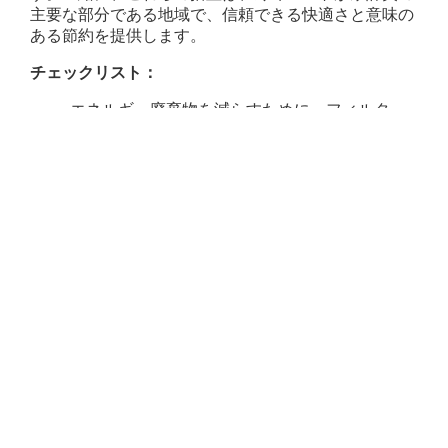
主要な部分である地域で、信頼できる快適さと意味の
ある節約を提供します。
チェックリスト：
エネルギー廃棄物を減らすために、フィルター
を時間通りに交換します
効率のためにコイルとダクトをきれいに保ちま
す
毎年冷媒レベルを監視してください
最適化された操作には、スマートサーモスタッ
トを使用してください
結論
暑くて湿度の高い気候は、HVACシステムに追加の課
題を生み出します。延長された実行時間、高い水分レ
ベル、および重いエネルギー需要により、詳細なサー
ビスが不可欠になります。コイルクリーニング、排水
ケア、フィルターの交換、ダクトメンテナンス、冷媒
チェック、サーモスタットキャリブレーション、電気