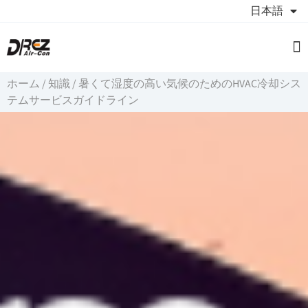
日本語
製
服务
につ
見
ホーム
/
知識
/
暑くて湿度の高い気候のためのHVAC冷却シス
テムサービスガイドライン