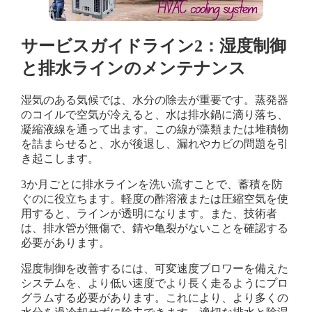
サービスガイドライン2：湿度制御
と排水ラインのメンテナンス
湿気のある気候では、水分の除去が重要です。蒸発器
のコイルで空気が冷えると、水は排水鍋に滴り落ち、
凝縮液線を通って出ます。この線が藻類または堆積物
を詰まらせると、水が後退し、漏れやカビの問題を引
き起こします。
3か月ごとに排水ラインを洗い流すことで、蓄積を防
ぐのに役立ちます。軽度の酢溶液または圧縮空気を使
用すると、ラインが透明になります。また、技術者
は、排水管が無傷で、錆や亀裂がないことを確認する
必要があります。
湿度制御を改善するには、可変速度ブロワーを備えた
システムを、より低い速度でより長く走るようにプロ
グラムする必要があります。これにより、より多くの