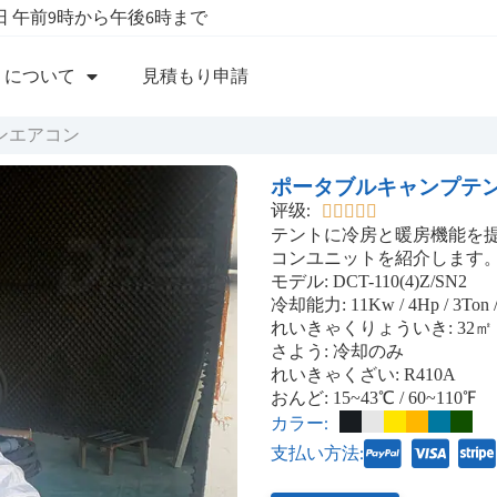
 午前9時から午後6時まで
について
見積もり申請
ンエアコン
ポータブルキャンプテン
评级:





テントに冷房と暖房機能を提供するた
コンユニットを紹介します
モデル: DCT-110(4)Z/SN2
冷却能力: 11Kw / 4Hp / 3Ton /
れいきゃくりょういき: 32㎡
さよう: 冷却のみ
れいきゃくざい: R410A
おんど: 15~43℃ / 60~110℉
カラー:
支払い方法: