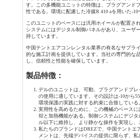
す。この多機能ユニットの特徴は、プラグアンド
性である。環境に配慮した冷媒R 410 aを用いた-
このユニットのベースには汎用ホイールが配置さ
システムにはデジタル制御パネルがあり、ユーザー
持しています。
中国テントエアコンレンタル業界の有名なサプラ
的な施工計画を提供しています。当社の専門的な
し、信頼性と性能を確保しています。
製品特徴：
デルのユニットは、可動、プラグアンドプレ
の使用に適しています。その設計は-10から55
環境保護の実践に対する約束に合致している
実用性を高めるために、この機械のベースに
却と加熱機能がある。制御システムにデジタ
ル以下に維持し、より静かな操作を実現し、
私たちのブランドはDREZで、中国テント
メントは、先端デバイスの提供に限らず、私