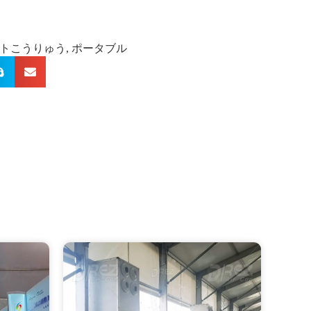
トこうりゅう
,
ポータブル