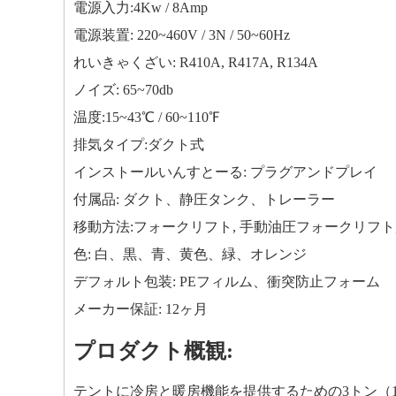
電源入力:4Kw / 8Amp
電源装置: 220~460V / 3N / 50~60Hz
れいきゃくざい: R410A, R417A, R134A
ノイズ: 65~70db
温度:15~43℃ / 60~110℉
排気タイプ:ダクト式
インストールいんすとーる: プラグアンドプレイ
付属品: ダクト、静圧タンク、トレーラー
移動方法:フォークリフト, 手動油圧フォークリフト
色: 白、黒、青、黄色、緑、オレンジ
デフォルト包装: PEフィルム、衝突防止フォーム
メーカー保証: 12ヶ月
プロダクト概観:
テントに冷房と暖房機能を提供するための3トン（11 kW