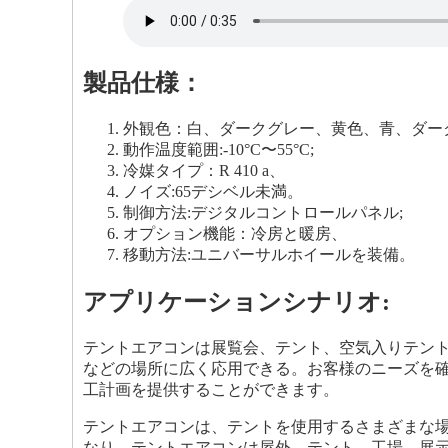
製品仕様：
外観色：白、ダークグレー、黄色、青、ダー
動作温度範囲:-10°C〜55°C;
冷媒タイプ：R 410 a、
ノイズ:65デシベル未満。
制御方法:デジタルコントロールパネル;
オプション機能：冷房と暖房、
移動方法:ユニバーサルホイールを装備。
アプリケーションシナリオ:
テントエアコンは展覧会、テント、空気入りテン
などの場所に広く応用できる。お客様のニーズを
工計画を提供することができます。
テントエアコンは、テントを使用するさまざまな
なり、テントエアコンは屋外、テント、工場、展