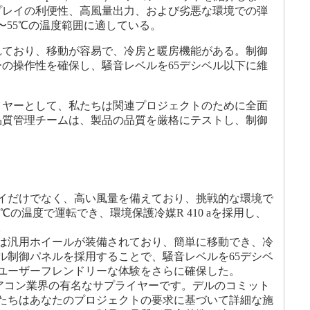
プレイの利便性、高風量出力、および劣悪な環境での弾
10〜55℃の温度範囲に適している。
れており、移動が容易で、冷房と暖房機能がある。制御
の操作性を確保し、騒音レベルを65デシベル以下に維
イヤーとして、私たちは関連プロジェクトのために全面
品質管理チームは、製品の品質を厳格にテストし、制御
イだけでなく、高い風量を備えており、挑戦的な環境で
℃の温度で運転でき、環境保護冷媒R 410 aを採用し、
。
は汎用ホイールが装備されており、簡単に移動でき、冷
ル制御パネルを採用することで、騒音レベルを65デシベ
ユーザーフレンドリーな体験をさらに確保した。
エアコン業界の有名なサプライヤーです。デルのコミット
たちはあなたのプロジェクトの要求に基づいて詳細な施