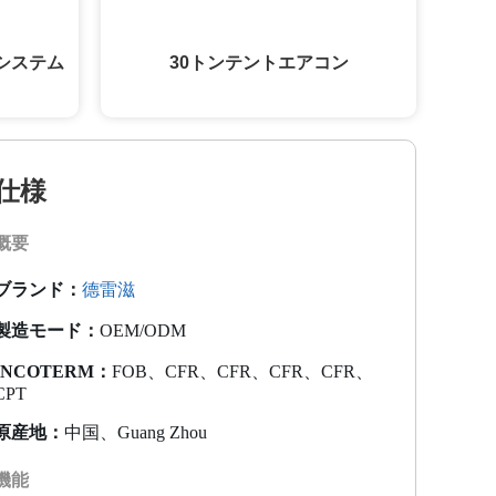
システム
30トンテントエアコン
仕様
概要
ブランド：
德雷滋
製造モード：
OEM/ODM
INCOTERM：
FOB、CFR、CFR、CFR、CFR、
CPT
原産地：
中国、Guang Zhou
機能