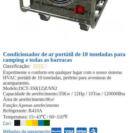
Condicionador de ar portátil de 10 toneladas para
camping e todas as barracas
Classificação:





Experimente o conforto em qualquer lugar com o nosso sistema
HVAC portátil de 10 toneladas, perfeito para aventuras de
acampamento.
Modelo:DCT-350(12)Z/SN2
Capacidade de arrefecimento:35Kw / 12Hp / 10Ton / 120000Btu
Área de arrefecimento:96㎡
Função:Apenas arrefecimento
Refrigerante: R410A
Temperatura: 15~43℃ / 60~110℉
Cor:
Métodos de pagamento: