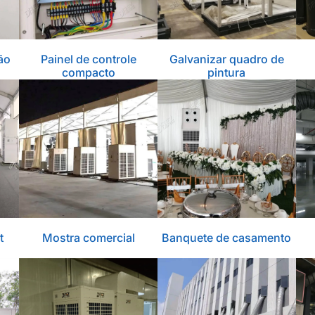
ão
Painel de controle
Galvanizar quadro de
compacto
pintura
t
Mostra comercial
Banquete de casamento