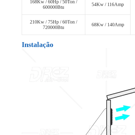
168Kw / 60Hp / 50Ton /
54Kw / 116Amp
600000Btu
210Kw / 75Hp / 60Ton /
68Kw / 140Amp
720000Btu
Instalação