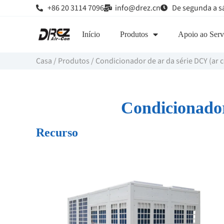
+86 20 3114 7096
info@drez.cn
De segunda a s
Início
Produtos
Apoio ao Serv
Casa
/
Produtos
/
Condicionador de ar da série DCY (ar 
Condicionador
Recurso