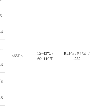
g
Kg
Kg
15~43℃ /
R410a / R134a /
<65Db
R32
60~110℉
Kg
Kg
Kg