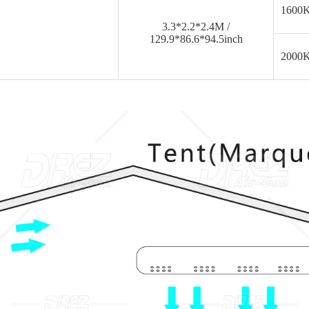
1600
3.3*2.2*2.4M /
129.9*86.6*94.5inch
2000